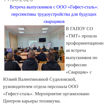
Встреча выпускников с ООО «Гефест‑сталь»:
перспективы трудоустройства для будущих
сварщиков
В ГАПОУ СО
«ТМТ» прошла
профориентационн
ая встреча
выпускников по
профессии
«Сварщик» с
Юлией Валентиновной Судиловской,
руководителем отдела персонала ООО
«Гефест‑сталь». Мероприятие организовано
Центром карьеры техникума.