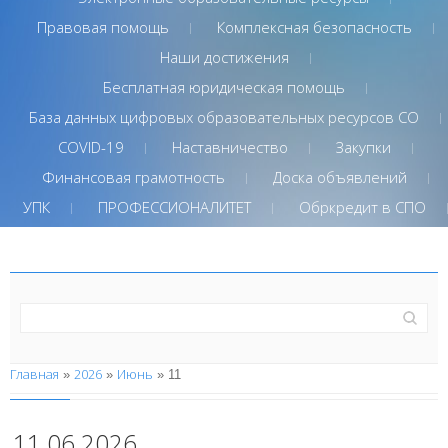
Правовая помощь
Комплексная безопасность
Наши достижения
Бесплатная юридическая помощь
База данных цифровых образовательных ресурсов СО
COVID-19
Наставничество
Закупки
Финансовая грамотность
Доска объявлений
УПК
ПРОФЕССИОНАЛИТЕТ
Обркредит в СПО
Главная
2026
Июнь
»
»
»
11
11.06.2026