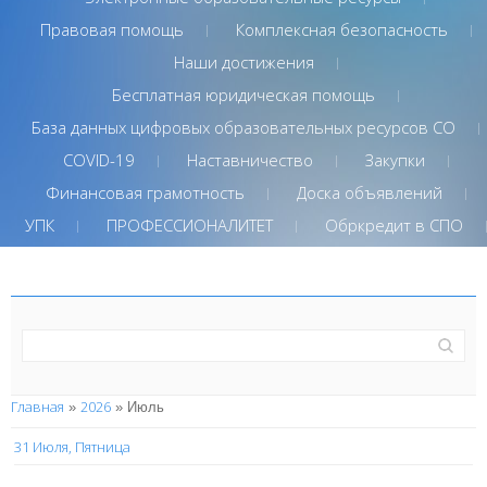
Правовая помощь
Комплексная безопасность
Наши достижения
Бесплатная юридическая помощь
База данных цифровых образовательных ресурсов СО
COVID-19
Наставничество
Закупки
Финансовая грамотность
Доска объявлений
УПК
ПРОФЕССИОНАЛИТЕТ
Обркредит в СПО
Главная
2026
»
»
Июль
31 Июля, Пятница