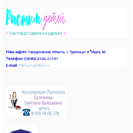
е
Наш адрес
:
Свердловская область,
г. Туринск,
ул. 8
Марта, 80
Телефон:
(34349)2-21-06, 2-11-91
Е-mail:
TMTurinsk
@
ya
.
ru