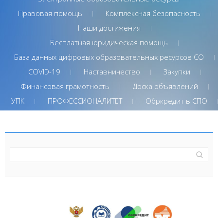
Правовая помощь
Комплексная безопасность
Наши достижения
Бесплатная юридическая помощь
База данных цифровых образовательных ресурсов СО
COVID-19
Наставничество
Закупки
Финансовая грамотность
Доска объявлений
УПК
ПРОФЕССИОНАЛИТЕТ
Обркредит в СПО